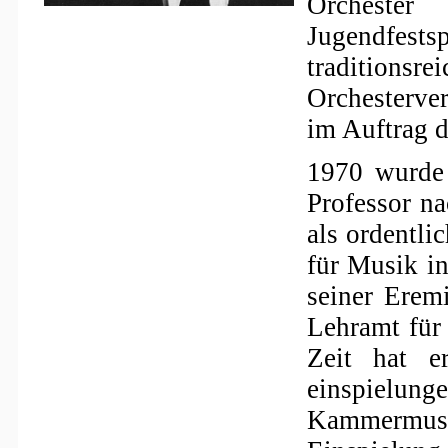
Orcheste
Jugendfest
traditi
Orchesterve
im Auftrag d
1970 wurde 
Professor na
als ordentli
für Musik in
seiner Erem
Lehramt für
Zeit hat e
einspielu
Kammermus