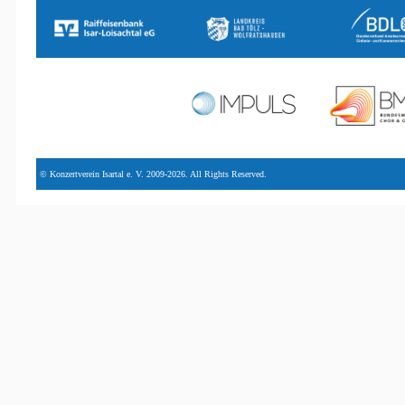
© Konzertverein Isartal e. V. 2009-2026. All Rights Reserved.