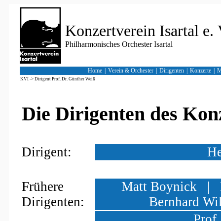
Konzertverein Isartal e. 
Philharmonisches Orchester Isartal
Home
|
Verein & Orchester
|
Dirigenten
|
Konzerte
|
M
KVI
->
Dirigent Prof. Dr. Günther Weiß
Die Dirigenten des Konz
Dirigent:
He
Frühere
Matt Boynick
|
Dirigenten:
Bernhard Wi
Prof